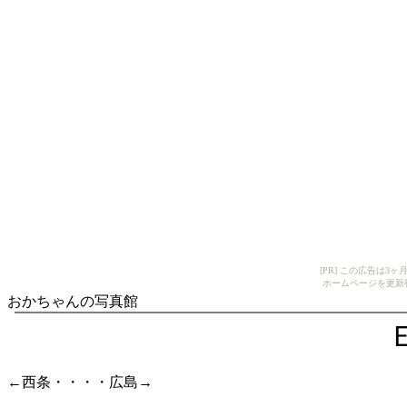
[PR] この広告は
ホームページを更新
おかちゃんの写真館
←西条・・・・広島→