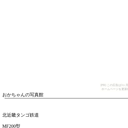
[PR] この広告は
ホームページを更新
おかちゃんの写真館
北近畿タンゴ鉄道
MF200型