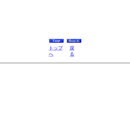
トップ
戻
へ
る