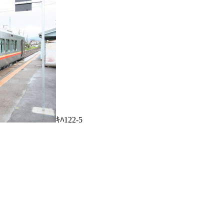
ｷﾊ122-5