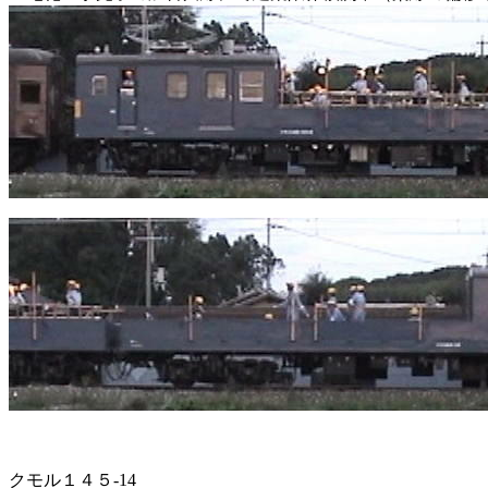
クモル１４５-14