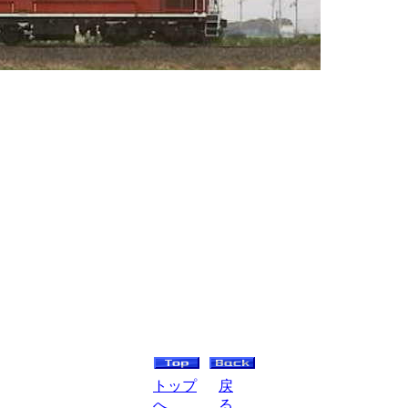
トップ
戻
へ
る