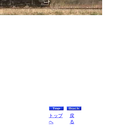
トップ
戻
へ
る