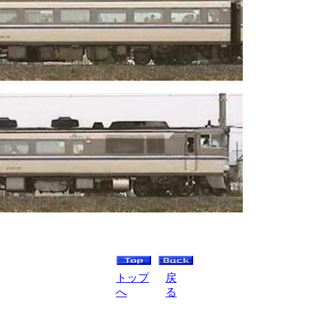
トップ
戻
へ
る